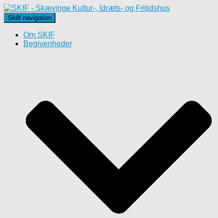
Skift navigation
Om SKIF
Begivenheder