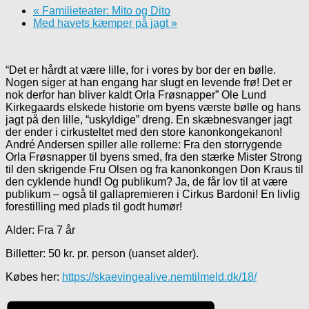
«
Familieteater: Mito og Dito
Med havets kæmper på jagt
»
“Det er hårdt at være lille, for i vores by bor der en bølle.
Nogen siger at han engang har slugt en levende frø! Det er
nok derfor han bliver kaldt Orla Frøsnapper” Ole Lund
Kirkegaards elskede historie om byens værste bølle og hans
jagt på den lille, “uskyldige” dreng. En skæbnesvanger jagt
der ender i cirkusteltet med den store kanonkongekanon!
André Andersen spiller alle rollerne: Fra den storrygende
Orla Frøsnapper til byens smed, fra den stærke Mister Strong
til den skrigende Fru Olsen og fra kanonkongen Don Kraus til
den cyklende hund! Og publikum? Ja, de får lov til at være
publikum – også til gallapremieren i Cirkus Bardoni! En livlig
forestilling med plads til godt humør!
Alder: Fra 7 år
Billetter: 50 kr. pr. person (uanset alder).
Købes her:
https://skaevingealive.nemtilmeld.dk/18/